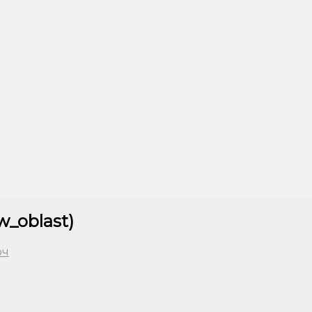
_oblast)
юч