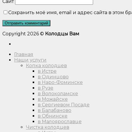
Сайт
Сохранить моё имя, email и адрес сайта в этом
Copyright 2026 ©
Колодцы Вам
Главная
Наши услуги
Копка колодцев
в Истре
в Одинцово
в Наро-Фоминске
в Рузе
в Волоколамске
в Можайске
в Сергиевом Посаде
в Балабаново
в Обнинске
в Малоярославце
Чистка колодцев