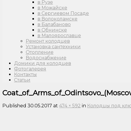
в Рузе
в Можайске
в Сергиевом Посаде
в Волоколамске
в Балабаново
в Обнинске
в Малоярославце
Ремонт колодцев
Установка сантехники
Отопление
Водоснабжение
Домики для колодцев
Фотогалерея
Контакты
Статьи
Coat_of_Arms_of_Odintsovo_(Moscow
Published
30.05.2017
at
474 × 592
in
Колодцы под кл