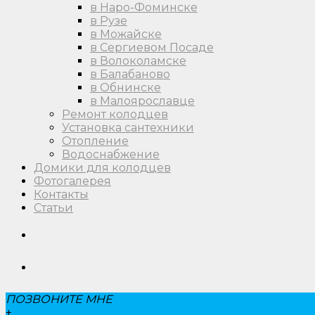
в Наро-Фоминске
в Рузе
в Можайске
в Сергиевом Посаде
в Волоколамске
в Балабаново
в Обнинске
в Малоярославце
Ремонт колодцев
Установка сантехники
Отопление
Водоснабжение
Домики для колодцев
Фотогалерея
Контакты
Статьи
ПОЗВОНИТЕ МНЕ
+