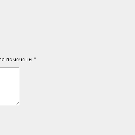
ля помечены
*