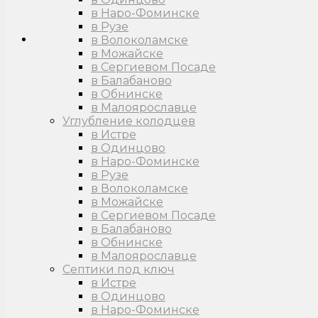
в Наро-Фоминске
в Рузе
в Волоколамске
в Можайске
в Сергиевом Посаде
в Балабаново
в Обнинске
в Малоярославце
Углубление колодцев
в Истре
в Одинцово
в Наро-Фоминске
в Рузе
в Волоколамске
в Можайске
в Сергиевом Посаде
в Балабаново
в Обнинске
в Малоярославце
Септики под ключ
в Истре
в Одинцово
в Наро-Фоминске