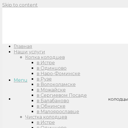
Skip to content
Главная
Наши услуги
Копка колодцев
в Истре
в Одинцово
в Наро-Фоминске
в Рузе
Menu
в Волоколамске
в Можайске
в Сергиевом Посаде
КОЛОДЦЫ,
в Балабаново
в Обнинске
в Малоярославце
Чистка колодцев
в Истре
в Одинцово