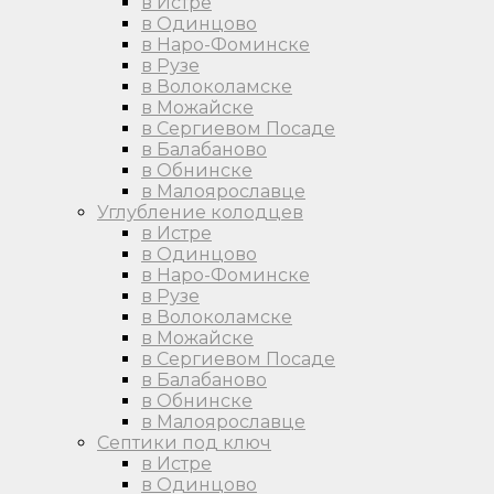
в Истре
в Одинцово
в Наро-Фоминске
в Рузе
в Волоколамске
в Можайске
в Сергиевом Посаде
в Балабаново
в Обнинске
в Малоярославце
Углубление колодцев
в Истре
в Одинцово
в Наро-Фоминске
в Рузе
в Волоколамске
в Можайске
в Сергиевом Посаде
в Балабаново
в Обнинске
в Малоярославце
Септики под ключ
в Истре
в Одинцово