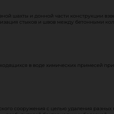
ной шахты и донной части конструкции взвес
изация стыков и швов между бетонными ко
аходящихся в воде химических примесей пр
ского сооружения с целью удаления разных м