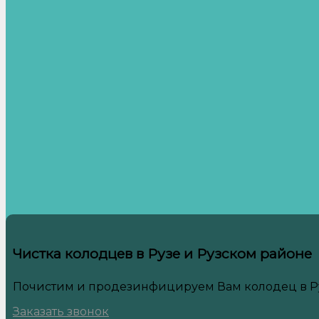
Чистка колодцев в Рузе и Рузском районе
Почистим и продезинфицируем Вам колодец в Ру
Заказать звонок