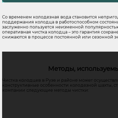
Со временем колодезная вода становится неприго
поддержания колодца в работоспособном состоянии
заслуженно пользуется неизменной популярность
оперативная чистка колодца – это гарантия сохра
снижаются в процессе постоянной или сезонной э
Методы, используемы
Чистка колодцев в Рузе и районе может осуществл
конструктивные особенности колодезной шахты, ст
компании следующие методы чистки: