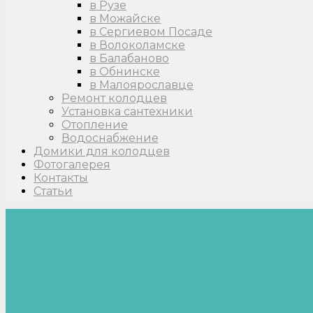
в Рузе
в Можайске
в Сергиевом Посаде
в Волоколамске
в Балабаново
в Обнинске
в Малоярославце
Ремонт колодцев
Установка сантехники
Отопление
Водоснабжение
Домики для колодцев
Фотогалерея
Контакты
Статьи