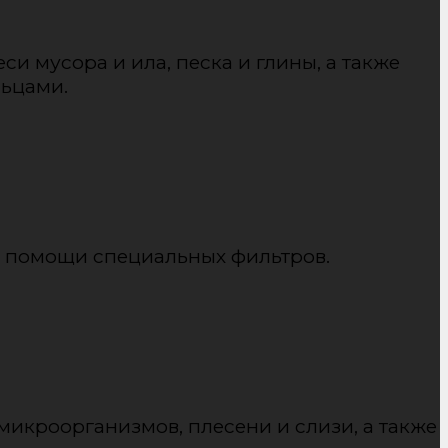
и мусора и ила, песка и глины, а также
льцами.
и помощи специальных фильтров.
икроорганизмов, плесени и слизи, а также