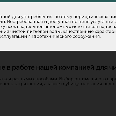
дной для употребления, поэтому периодическая чи
. Востребованная и доступная по цене услуга «чис
ю у всех владельцев автономных источников водос
нения чистой питьевой воды, качественные характер
ксплуатации гидротехнического сооружения.
е в работе нашей компанией для чи
яться разными способами. Выбор оптимального вари
епень загрязнения, а также глубину залегания водо