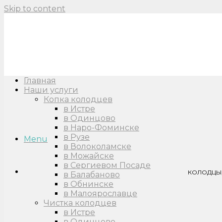
Skip to content
Главная
Наши услуги
Копка колодцев
в Истре
в Одинцово
в Наро-Фоминске
в Рузе
Menu
в Волоколамске
в Можайске
в Сергиевом Посаде
КОЛОДЦЫ,
в Балабаново
в Обнинске
в Малоярославце
Чистка колодцев
в Истре
в Одинцово