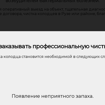
возбудителей бактериальных болезней.
оперативный выезд на объект, тщательная диагнос
договора, чистка колодцев в Рузе или районе, благ
заказывать профессиональную чистк
а колодца становится необходимой в следующих сл
Появление неприятного запаха.