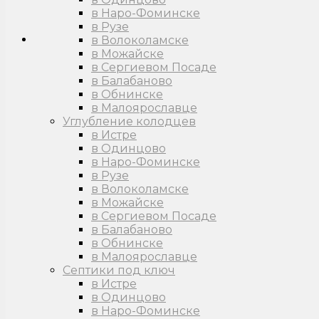
в Наро-Фоминске
в Рузе
в Волоколамске
в Можайске
в Сергиевом Посаде
в Балабаново
в Обнинске
в Малоярославце
Углубление колодцев
в Истре
в Одинцово
в Наро-Фоминске
в Рузе
в Волоколамске
в Можайске
в Сергиевом Посаде
в Балабаново
в Обнинске
в Малоярославце
Септики под ключ
в Истре
в Одинцово
в Наро-Фоминске