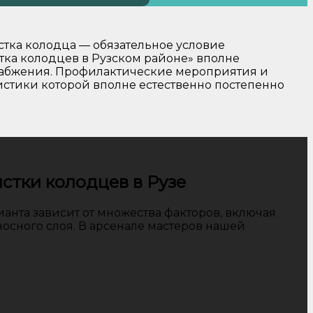
стка колодца — обязательное условие
тка колодцев в Рузском районе» вполне
набжения. Профилактические мероприятия и
истики которой вполне естественно постепенно
стки колодцев в Рузе
анта зависит от множества факторов, включая
носного слоя. В арсенале мастеров нашей