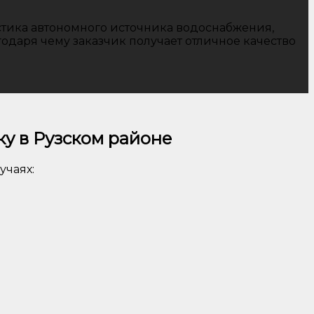
тика автономного источника водоснабжения,
одаря чему заказчик получает отличное качество
у в Рузском районе
учаях: