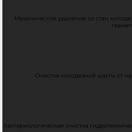
Механическое удаление со стен колодез
гермет
Очистка колодезной шахты от н
Бактериологическая очистка гидротехниче